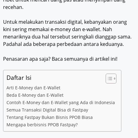
recehan.
Untuk melakukan transaksi digital, kebanyakan orang
kini sering memakai e-money dan e-wallet. Nah
menariknya dua hal tersebut seringkali dianggap sama.
Padahal ada beberapa perbedaan antara keduanya.
Penasaran apa saja? Baca semuanya di artikel ini!
Daftar Isi
Arti E-Money dan E-Wallet
Beda E-Money dan E-Wallet
Contoh E-Money dan E-Wallet yang Ada di Indonesia
Semua Transaksi Digital Bisa di Fastpay
Tentang Fastpay Bukan Bisnis PPOB Biasa
Mengapa berbisnis PPOB Fastpay?