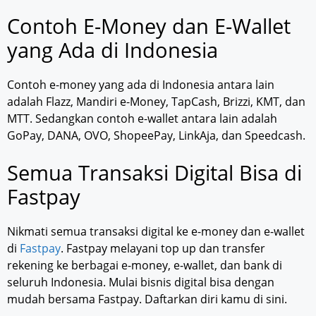
Contoh E-Money dan E-Wallet
yang Ada di Indonesia
Contoh e-money yang ada di Indonesia antara lain
adalah Flazz, Mandiri e-Money, TapCash, Brizzi, KMT, dan
MTT. Sedangkan contoh e-wallet antara lain adalah
GoPay, DANA, OVO, ShopeePay, LinkAja, dan Speedcash.
Semua Transaksi Digital Bisa di
Fastpay
Nikmati semua transaksi digital ke e-money dan e-wallet
di
Fastpay
. Fastpay melayani top up dan transfer
rekening ke berbagai e-money, e-wallet, dan bank di
seluruh Indonesia. Mulai bisnis digital bisa dengan
mudah bersama Fastpay. Daftarkan diri kamu di sini.