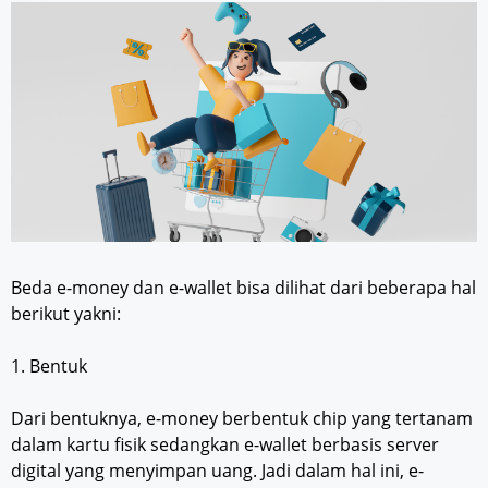
Beda e-money dan e-wallet bisa dilihat dari beberapa hal
berikut yakni:
1. Bentuk
Dari bentuknya, e-money berbentuk chip yang tertanam
dalam kartu fisik sedangkan e-wallet berbasis server
digital yang menyimpan uang. Jadi dalam hal ini, e-