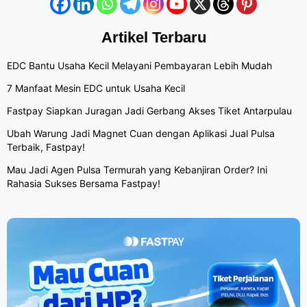
Artikel Terbaru
EDC Bantu Usaha Kecil Melayani Pembayaran Lebih Mudah
7 Manfaat Mesin EDC untuk Usaha Kecil
Fastpay Siapkan Juragan Jadi Gerbang Akses Tiket Antarpulau
Ubah Warung Jadi Magnet Cuan dengan Aplikasi Jual Pulsa
Terbaik, Fastpay!
Mau Jadi Agen Pulsa Termurah yang Kebanjiran Order? Ini
Rahasia Sukses Bersama Fastpay!