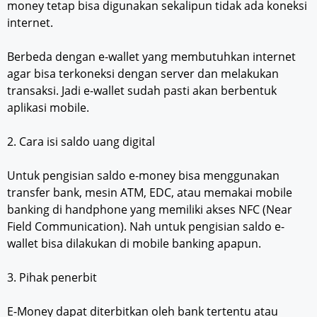
money tetap bisa digunakan sekalipun tidak ada koneksi
internet.
Berbeda dengan e-wallet yang membutuhkan internet
agar bisa terkoneksi dengan server dan melakukan
transaksi. Jadi e-wallet sudah pasti akan berbentuk
aplikasi mobile.
2. Cara isi saldo uang digital
Untuk pengisian saldo e-money bisa menggunakan
transfer bank, mesin ATM, EDC, atau memakai mobile
banking di handphone yang memiliki akses NFC (Near
Field Communication). Nah untuk pengisian saldo e-
wallet bisa dilakukan di mobile banking apapun.
3. Pihak penerbit
E-Money dapat diterbitkan oleh bank tertentu atau