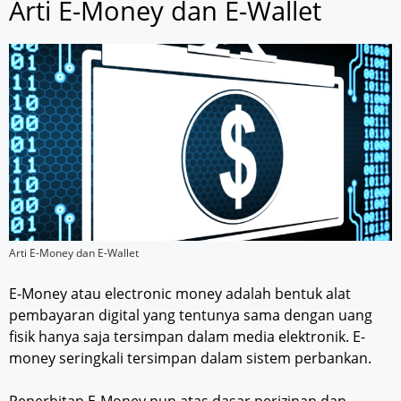
Arti E-Money dan E-Wallet
Arti E-Money dan E-Wallet
E-Money atau electronic money adalah bentuk alat
pembayaran digital yang tentunya sama dengan uang
fisik hanya saja tersimpan dalam media elektronik. E-
money seringkali tersimpan dalam sistem perbankan.