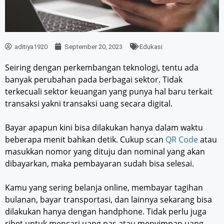
aditiya1920
September 20, 2023
Edukasi
Seiring dengan perkembangan teknologi, tentu ada
banyak perubahan pada berbagai sektor. Tidak
terkecuali sektor keuangan yang punya hal baru terkait
transaksi yakni transaksi uang secara digital.
Bayar apapun kini bisa dilakukan hanya dalam waktu
beberapa menit bahkan detik. Cukup scan
QR Code
atau
masukkan nomor yang dituju dan nominal yang akan
dibayarkan, maka pembayaran sudah bisa selesai.
Kamu yang sering belanja online, membayar tagihan
bulanan, bayar transportasi, dan lainnya sekarang bisa
dilakukan hanya dengan handphone. Tidak perlu juga
ribet untuk mencari uang pas atau menyimpan uang