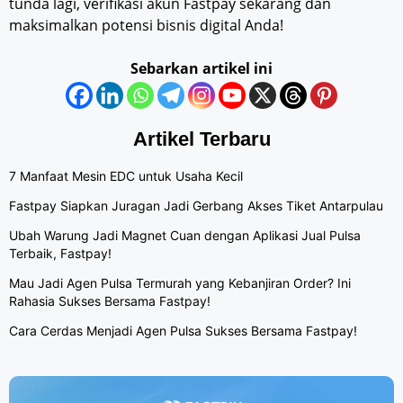
tunda lagi, verifikasi akun Fastpay sekarang dan
maksimalkan potensi bisnis digital Anda!
Sebarkan artikel ini
Artikel Terbaru
7 Manfaat Mesin EDC untuk Usaha Kecil
Fastpay Siapkan Juragan Jadi Gerbang Akses Tiket Antarpulau
Ubah Warung Jadi Magnet Cuan dengan Aplikasi Jual Pulsa
Terbaik, Fastpay!
Mau Jadi Agen Pulsa Termurah yang Kebanjiran Order? Ini
Rahasia Sukses Bersama Fastpay!
Cara Cerdas Menjadi Agen Pulsa Sukses Bersama Fastpay!