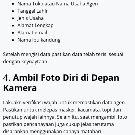
Nama Toko atau Nama Usaha Agen
Tanggal Lahir
Jenis Usaha
Alamat Lengkap
Alamat email
Nama Ibu kandung
Setelah mengisi data pastikan data telah terisi sesuai
dengan keynaytaan.
4.
Ambil Foto Diri di Depan
Kamera
Lakuakn verifikasi wajah untuk memastikan data agen.
Pastikan untuk melepas masker, kacamata, topi dan
penutup wajah lainnya. Selain itu, saat mengambil foto
pastikan pencahayaan juga cukup jelas terutama
disarankan menggunakan cahaya matahari.