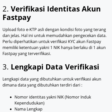
2.
Verifikasi Identitas Akun
Fastpay
Upload foto e-KTP asli dengan kondisi foto yang terang
dan jelas. Hal ini untuk memudahkan pengecekan data.
Perlu diperhatikan untuk verifikasi KYC akun Fastpay
memiliki ketentuan yakni 1 NIK hanya berlaku di 1 akun
Fastpay yang terverifikasi.
3.
Lengkapi Data Verifikasi
Lengkapi data yang dibutuhkan untuk verifikasi akun
dimana data yang dibutuhkan terdiri dari :
Nomor identitas yakni NIK (Nomor Induk
Kependudukan)
Nama Lengkap