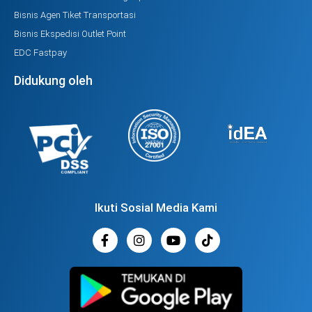
Bisnis Agen Tiket Transportasi
Bisnis Ekspedisi Outlet Point
EDC Fastpay
Didukung oleh
Ikuti Sosial Media Kami