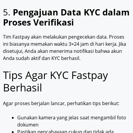
5.
Pengajuan Data KYC dalam
Proses Verifikasi
Tim Fastpay akan melakukan pengecekan data. Proses
ini biasanya memakan waktu 3×24 jam di hari kerja. Jika
disetujui, Anda akan menerima notifikasi bahwa akun
Anda sudah aktif dan KYC berhasil.
Tips Agar KYC Fastpay
Berhasil
Agar proses berjalan lancar, perhatikan tips berikut:
Gunakan kamera yang jelas saat mengambil foto
dokumen
Pastikan pencahayaan cukup dan tidak ada