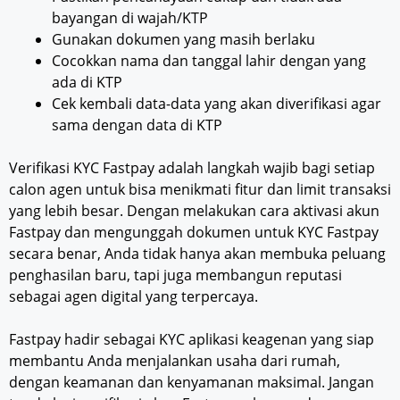
bayangan di wajah/KTP
Gunakan dokumen yang masih berlaku
Cocokkan nama dan tanggal lahir dengan yang
ada di KTP
Cek kembali data-data yang akan diverifikasi agar
sama dengan data di KTP
Verifikasi KYC Fastpay adalah langkah wajib bagi setiap
calon agen untuk bisa menikmati fitur dan limit transaksi
yang lebih besar. Dengan melakukan cara aktivasi akun
Fastpay dan mengunggah dokumen untuk KYC Fastpay
secara benar, Anda tidak hanya akan membuka peluang
penghasilan baru, tapi juga membangun reputasi
sebagai agen digital yang terpercaya.
Fastpay hadir sebagai KYC aplikasi keagenan yang siap
membantu Anda menjalankan usaha dari rumah,
dengan keamanan dan kenyamanan maksimal. Jangan