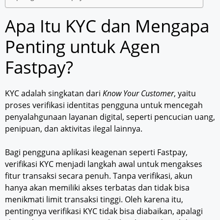
Apa Itu KYC dan Mengapa
Penting untuk Agen
Fastpay?
KYC adalah singkatan dari
Know Your Customer
, yaitu
proses verifikasi identitas pengguna untuk mencegah
penyalahgunaan layanan digital, seperti pencucian uang,
penipuan, dan aktivitas ilegal lainnya.
Bagi pengguna aplikasi keagenan seperti Fastpay,
verifikasi KYC menjadi langkah awal untuk mengakses
fitur transaksi secara penuh. Tanpa verifikasi, akun
hanya akan memiliki akses terbatas dan tidak bisa
menikmati limit transaksi tinggi. Oleh karena itu,
pentingnya verifikasi KYC tidak bisa diabaikan, apalagi