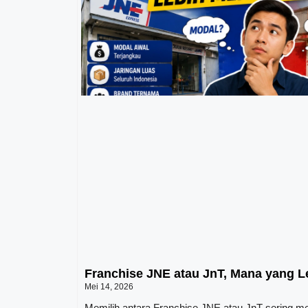
Franchise JNE atau JnT, Mana yang 
Mei 14, 2026
Memilih antara Franchise JNE atau JnT sering me