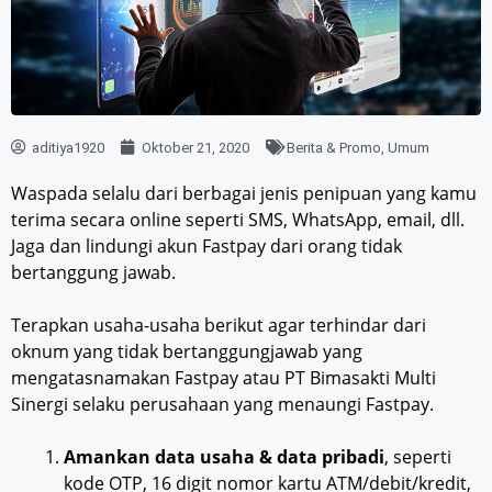
aditiya1920
Oktober 21, 2020
Berita & Promo
,
Umum
Waspada selalu dari berbagai jenis penipuan yang kamu
terima secara online seperti SMS, WhatsApp, email, dll.
Jaga dan lindungi akun Fastpay dari orang tidak
bertanggung jawab.
Terapkan usaha-usaha berikut agar terhindar dari
oknum yang tidak bertanggungjawab yang
mengatasnamakan Fastpay atau PT Bimasakti Multi
Sinergi selaku perusahaan yang menaungi Fastpay.
Amankan data usaha & data pribadi
, seperti
kode OTP, 16 digit nomor kartu ATM/debit/kredit,