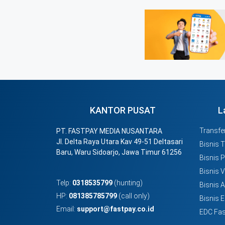
KANTOR PUSAT
L
Transfer
PT. FASTPAY MEDIA NUSANTARA
Jl. Delta Raya Utara Kav 49-51 Deltasari
Bisnis 
Baru, Waru Sidoarjo, Jawa Timur 61256
Bisnis 
Bisnis 
Telp:
0318535799
(hunting)
Bisnis 
HP:
081385785799
(call only)
Bisnis E
Email:
support@fastpay.co.id
EDC Fas