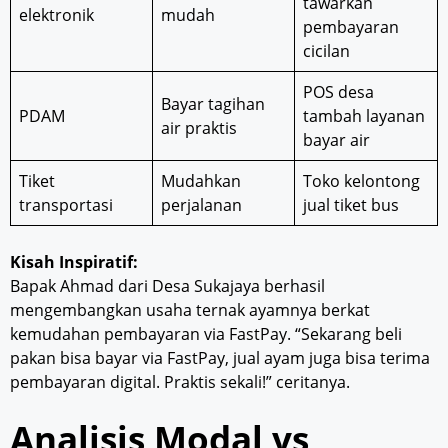
tawarkan
elektronik
mudah
pembayaran
cicilan
POS desa
Bayar tagihan
PDAM
tambah layanan
air praktis
bayar air
Tiket
Mudahkan
Toko kelontong
transportasi
perjalanan
jual tiket bus
Kisah Inspiratif:
Bapak Ahmad dari Desa Sukajaya berhasil
mengembangkan usaha ternak ayamnya berkat
kemudahan pembayaran via FastPay. “Sekarang beli
pakan bisa bayar via FastPay, jual ayam juga bisa terima
pembayaran digital. Praktis sekali!” ceritanya.
Analisis Modal vs