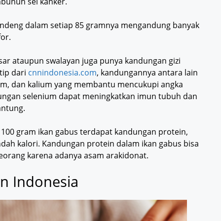
bunuh sel kanker.
ndeng dalam setiap 85 gramnya mengandung banyak
or.
asar ataupun swalayan juga punya kandungan gizi
tip dari
cnnindonesia.com
, kandungannya antara lain
enium, dan kalium yang membantu mencukupi angka
ungan selenium dapat meningkatkan imun tubuh dan
antung.
 100 gram ikan gabus terdapat kandungan protein,
ndah kalori. Kandungan protein dalam ikan gabus bisa
orang karena adanya asam arakidonat.
n Indonesia