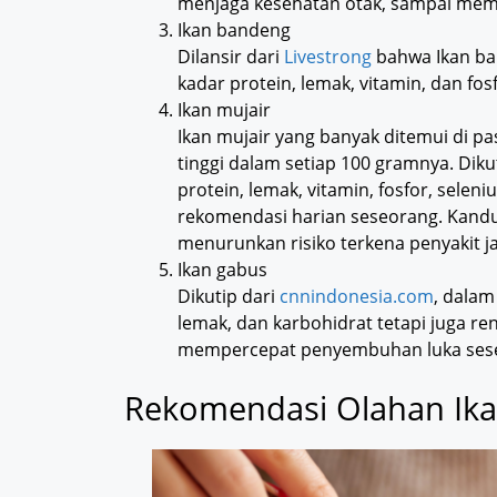
menjaga kesehatan otak, sampai mem
Ikan bandeng
Dilansir dari
Livestrong
bahwa Ikan ba
kadar protein, lemak, vitamin, dan fosf
Ikan mujair
Ikan mujair yang banyak ditemui di p
tinggi dalam setiap 100 gramnya. Diku
protein, lemak, vitamin, fosfor, sel
rekomendasi harian seseorang. Kand
menurunkan risiko terkena penyakit j
Ikan gabus
Dikutip dari
cnnindonesia.com
, dalam
lemak, dan karbohidrat tetapi juga re
mempercepat penyembuhan luka sese
Rekomendasi Olahan Ika