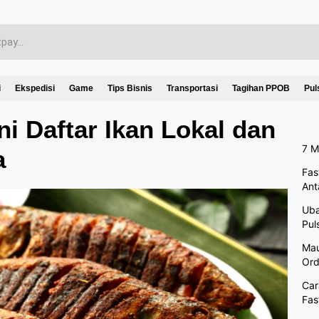
i
Ekspedisi
Game
Tips Bisnis
Transportasi
Tagihan PPOB
Pul
Ini Daftar Ikan Lokal dan
7 M
a
Fas
Ant
Uba
Pul
Mau
Ord
Car
Fas