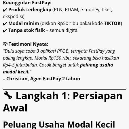
Keunggulan FastPay:
✔️
Produk terlengkap
(PLN, PDAM, e-money, tiket,
ekspedisi)
✔️
Modal minim
(diskon Rp50 ribu pakai kode
TIKTOK
)
✔️
Tanpa stok fisik
– semua digital
💡 Testimoni Nyata:
“Dulu saya coba 3 aplikasi PPOB, ternyata FastPay yang
paling lengkap. Modal Rp150 ribu, sekarang bisa hasilkan
Rp4-5 juta/bulan. Cocok banget untuk
peluang usaha
modal kecil
!”
– Christian, Agen FastPay 2 tahun
🔧 Langkah 1: Persiapan
Awal
Peluang Usaha Modal Kecil