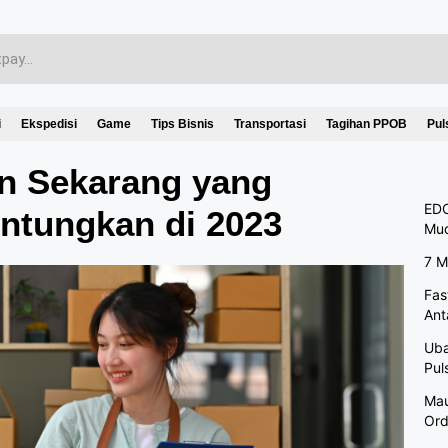
i
Ekspedisi
Game
Tips Bisnis
Transportasi
Tagihan PPOB
Pul
an Sekarang yang
EDC
ntungkan di 2023
Mu
7 M
Fas
Ant
Uba
Pul
Mau
Ord