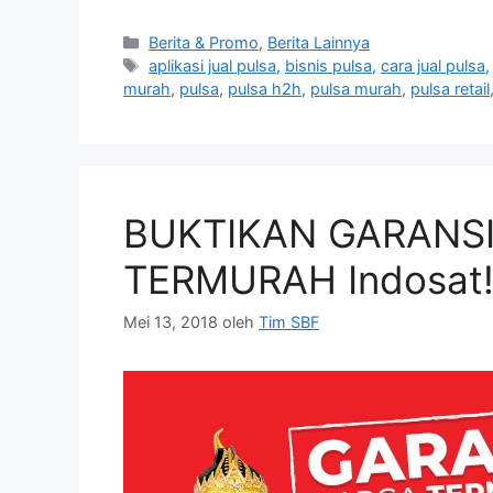
Berita & Promo
,
Berita Lainnya
aplikasi jual pulsa
,
bisnis pulsa
,
cara jual pulsa
murah
,
pulsa
,
pulsa h2h
,
pulsa murah
,
pulsa retail
BUKTIKAN GARANSI
TERMURAH Indosat
Mei 13, 2018
oleh
Tim SBF