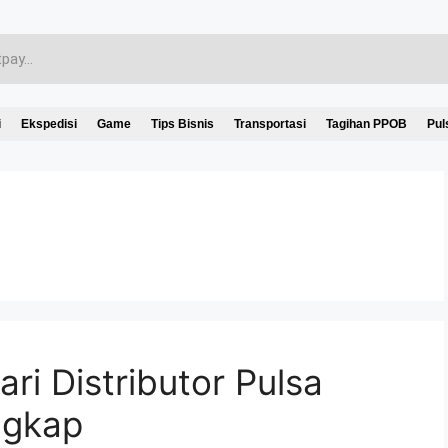
i
Ekspedisi
Game
Tips Bisnis
Transportasi
Tagihan PPOB
Pul
ri Distributor Pulsa
ngkap