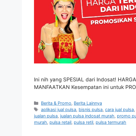
Ini nih yang SPESIAL dari Indosat! H
MANFAATKAN Kesempatan ini untuk PROM
Berita & Promo
,
Berita Lainnya
aplikasi jual pulsa
,
bisnis pulsa
,
cara jual pulsa
jualan pulsa
,
jualan pulsa indosat murah
,
promo pu
murah
,
pulsa retail
,
pulsa retil
,
pulsa termurah