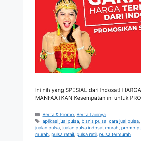
Ini nih yang SPESIAL dari Indosat! H
MANFAATKAN Kesempatan ini untuk PROM
Berita & Promo
,
Berita Lainnya
aplikasi jual pulsa
,
bisnis pulsa
,
cara jual pulsa
jualan pulsa
,
jualan pulsa indosat murah
,
promo pu
murah
,
pulsa retail
,
pulsa retil
,
pulsa termurah