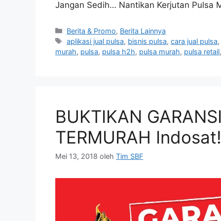
Jangan Sedih… Nantikan Kerjutan Pulsa 
Berita & Promo
,
Berita Lainnya
aplikasi jual pulsa
,
bisnis pulsa
,
cara jual pulsa
murah
,
pulsa
,
pulsa h2h
,
pulsa murah
,
pulsa retail
BUKTIKAN GARANSI
TERMURAH Indosat
Mei 13, 2018
oleh
Tim SBF