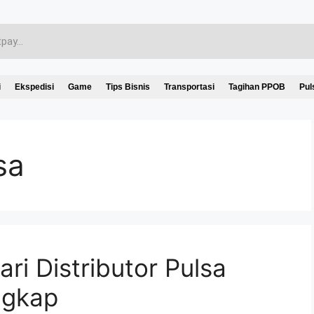
i
Ekspedisi
Game
Tips Bisnis
Transportasi
Tagihan PPOB
Pul
sa
ri Distributor Pulsa
ngkap