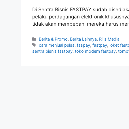
Di Sentra Bisnis FASTPAY sudah disediaka
pelaku perdagangan elektronik khususnya
tidak akan membebani mereka harus memp
Berita & Promo
,
Berita Lainnya
,
Rilis Media
cara menjual pulsa
,
faspay
,
fastpay
,
loket fast
sentra bisnis fastpay
,
toko modern fastpay
,
tomo