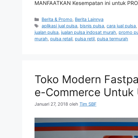
MANFAATKAN Kesempatan ini untuk PROM
Berita & Promo
,
Berita Lainnya
aplikasi jual pulsa
,
bisnis pulsa
,
cara jual pulsa
jualan pulsa
,
jualan pulsa indosat murah
,
promo pu
murah
,
pulsa retail
,
pulsa retil
,
pulsa termurah
Toko Modern Fastpay
e-Commerce Untuk U
Januari 27, 2018
oleh
Tim SBF