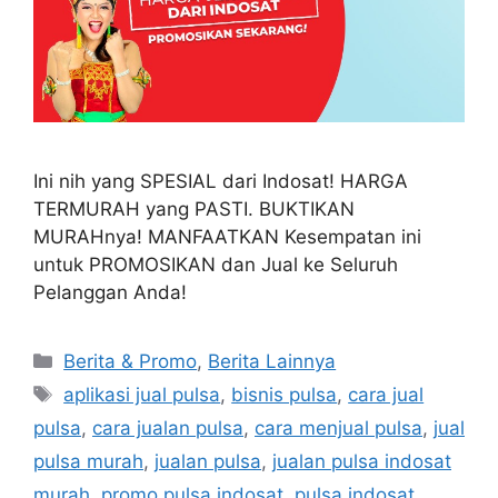
Ini nih yang SPESIAL dari Indosat! HARGA
TERMURAH yang PASTI. BUKTIKAN
MURAHnya! MANFAATKAN Kesempatan ini
untuk PROMOSIKAN dan Jual ke Seluruh
Pelanggan Anda!
Berita & Promo
,
Berita Lainnya
aplikasi jual pulsa
,
bisnis pulsa
,
cara jual
pulsa
,
cara jualan pulsa
,
cara menjual pulsa
,
jual
pulsa murah
,
jualan pulsa
,
jualan pulsa indosat
murah
,
promo pulsa indosat
,
pulsa indosat
,