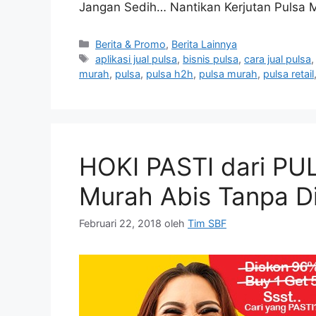
Jangan Sedih… Nantikan Kerjutan Pulsa 
Berita & Promo
,
Berita Lainnya
aplikasi jual pulsa
,
bisnis pulsa
,
cara jual pulsa
murah
,
pulsa
,
pulsa h2h
,
pulsa murah
,
pulsa retail
HOKI PASTI dari PU
Murah Abis Tanpa Di
Februari 22, 2018
oleh
Tim SBF