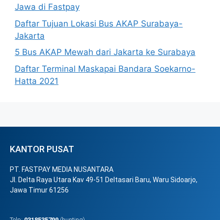
Jawa di Fastpay
Daftar Tujuan Lokasi Bus AKAP Surabaya-
Jakarta
5 Bus AKAP Mewah dari Jakarta ke Surabaya
Daftar Terminal Maskapai Bandara Soekarno-
Hatta 2021
KANTOR PUSAT
PT. FASTPAY MEDIA NUSANTARA
Jl. Delta Raya Utara Kav 49-51 Deltasari Baru, Waru Sidoarjo,
Jawa Timur 61256
Telp:
0318535799
(hunting)