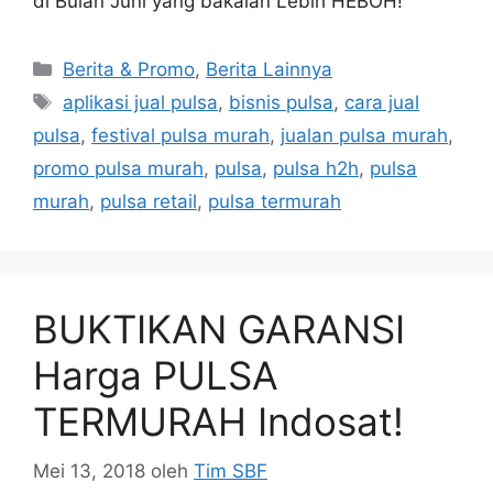
di Bulan Juni yang bakalan Lebih HEBOH!
Berita & Promo
,
Berita Lainnya
aplikasi jual pulsa
,
bisnis pulsa
,
cara jual
pulsa
,
festival pulsa murah
,
jualan pulsa murah
,
promo pulsa murah
,
pulsa
,
pulsa h2h
,
pulsa
murah
,
pulsa retail
,
pulsa termurah
BUKTIKAN GARANSI
Harga PULSA
TERMURAH Indosat!
Mei 13, 2018
oleh
Tim SBF