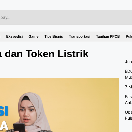
i
Ekspedisi
Game
Tips Bisnis
Transportasi
Tagihan PPOB
Pul
a dan Token Listrik
Jua
EDC
Mu
7 M
Fas
Ant
Uba
Pul