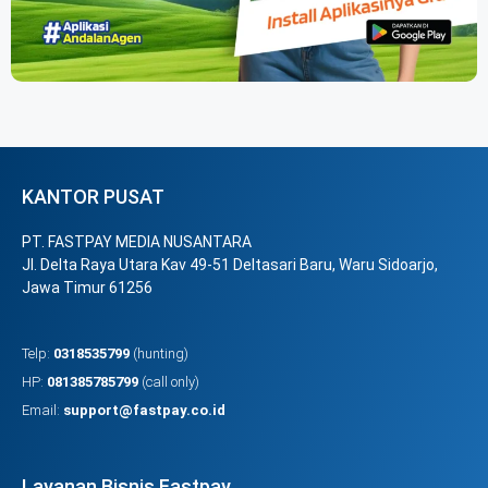
KANTOR PUSAT
PT. FASTPAY MEDIA NUSANTARA
Jl. Delta Raya Utara Kav 49-51 Deltasari Baru, Waru Sidoarjo,
Jawa Timur 61256
Telp:
0318535799
(hunting)
HP:
081385785799
(call only)
Email:
support@fastpay.co.id
Layanan Bisnis Fastpay