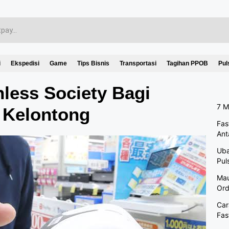
i
Ekspedisi
Game
Tips Bisnis
Transportasi
Tagihan PPOB
Pul
less Society Bagi
7 M
 Kelontong
Fas
Ant
Uba
Pul
Mau
Ord
Car
Fas