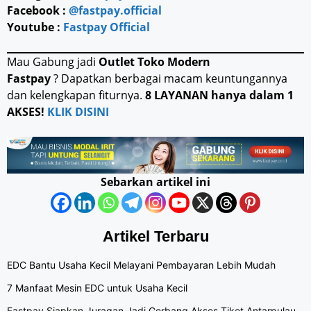
Facebook :
@fastpay.official
Youtube :
Fastpay Official
Mau Gabung jadi
Outlet Toko Modern
Fastpay
? Dapatkan berbagai macam keuntungannya
dan kelengkapan fiturnya.
8 LAYANAN hanya dalam 1
AKSES!
KLIK DISINI
Sebarkan artikel ini
Artikel Terbaru
EDC Bantu Usaha Kecil Melayani Pembayaran Lebih Mudah
7 Manfaat Mesin EDC untuk Usaha Kecil
Fastpay Siapkan Juragan Jadi Gerbang Akses Tiket Antarpulau