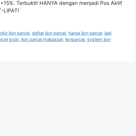
+15%. Terbukti! HANYA dengan menjadi Pos Aktif
-LIPAT!
gkir lion parcel
,
daftar lion parcel
,
harga lion parcel
,
jadi
arcel login
,
lion parcel makassar
,
lionparcel
,
system lion