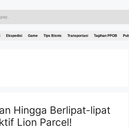
i
Ekspedisi
Game
Tips Bisnis
Transportasi
Tagihan PPOB
Pul
 Hingga Berlipat-lipat
if Lion Parcel!