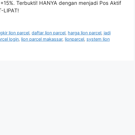
+15%. Terbukti! HANYA dengan menjadi Pos Aktif
-LIPAT!
gkir lion parcel
,
daftar lion parcel
,
harga lion parcel
,
jadi
arcel login
,
lion parcel makassar
,
lionparcel
,
system lion