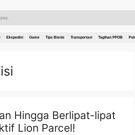
i
Ekspedisi
Game
Tips Bisnis
Transportasi
Tagihan PPOB
Pul
isi
 Hingga Berlipat-lipat
if Lion Parcel!