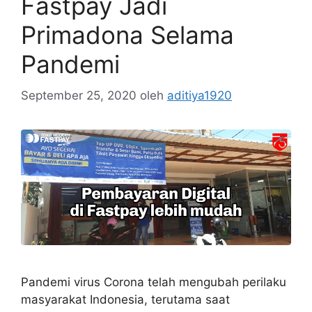
Fastpay Jadi
Primadona Selama
Pandemi
September 25, 2020
oleh
aditiya1920
Pandemi virus Corona telah mengubah perilaku
masyarakat Indonesia, terutama saat