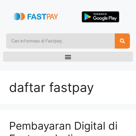
daftar fastpay
Pembayaran Digital di