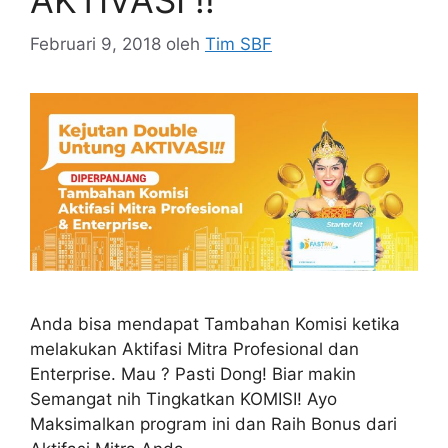
Februari 9, 2018
oleh
Tim SBF
Anda bisa mendapat Tambahan Komisi ketika
melakukan Aktifasi Mitra Profesional dan
Enterprise. Mau ? Pasti Dong! Biar makin
Semangat nih Tingkatkan KOMISI! Ayo
Maksimalkan program ini dan Raih Bonus dari