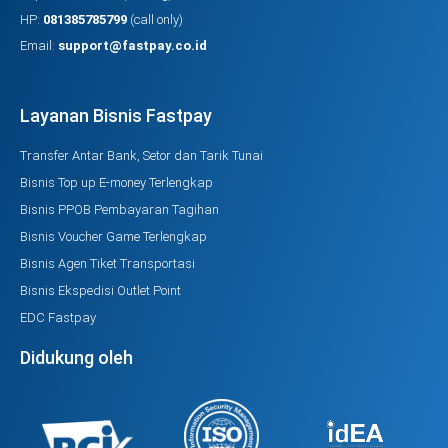
HP:
081385785799
(call only)
Email:
support@fastpay.co.id
Layanan Bisnis Fastpay
Transfer Antar Bank, Setor dan Tarik Tunai
Bisnis Top up E-money Terlengkap
Bisnis PPOB Pembayaran Tagihan
Bisnis Voucher Game Terlengkap
Bisnis Agen Tiket Transportasi
Bisnis Ekspedisi Outlet Point
EDC Fastpay
Didukung oleh