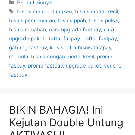
Berita Lainnya
bisnis menguntungkan
,
bisnis modal kecil
,
bisnis pembayaran
,
bisnis ppob
,
bisnis pulsa
,
bisnis rumahan
,
cara upgrade fastpay
,
cara
upgrade paket
,
daftar faspay
,
daftar fastpay
,
gabung fastpay
,
kuis sentra bisnis fastpay
,
memulai bisnis dengan modal kecil
,
promo
faspay
,
promo fastpay
,
upgrade paket
,
voucher
fastpay
BIKIN BAHAGIA! Ini
Kejutan Double Untung
AKTIVASI !!