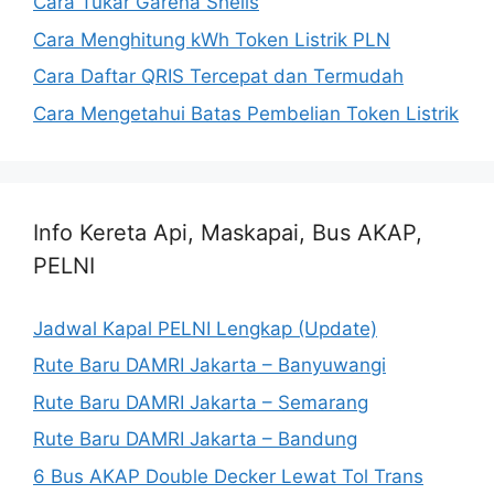
Cara Tukar Garena Shells
Cara Menghitung kWh Token Listrik PLN
Cara Daftar QRIS Tercepat dan Termudah
Cara Mengetahui Batas Pembelian Token Listrik
Info Kereta Api, Maskapai, Bus AKAP,
PELNI
Jadwal Kapal PELNI Lengkap (Update)
Rute Baru DAMRI Jakarta – Banyuwangi
Rute Baru DAMRI Jakarta – Semarang
Rute Baru DAMRI Jakarta – Bandung
6 Bus AKAP Double Decker Lewat Tol Trans