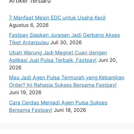
Artikel Terbaru
7 Manfaat Mesin EDC untuk Usaha Kecil
Agustus 6, 2026
Fastpay Siapkan Juragan Jadi Gerbang Akses
Tiket Antarpulau
Juli 30, 2026
Ubah Warung Jadi Magnet Cuan dengan
Aplikasi Jual Pulsa Terbaik, Fastpay!
Juni 20,
2026
Mau Jadi Agen Pulsa Termurah yang Kebanjiran
Order? Ini Rahasia Sukses Bersama Fastpay!
Juni 19, 2026
Cara Cerdas Menjadi Agen Pulsa Sukses
Bersama Fastpay!
Juni 18, 2026