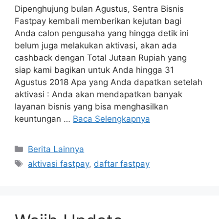
Dipenghujung bulan Agustus, Sentra Bisnis
Fastpay kembali memberikan kejutan bagi
Anda calon pengusaha yang hingga detik ini
belum juga melakukan aktivasi, akan ada
cashback dengan Total Jutaan Rupiah yang
siap kami bagikan untuk Anda hingga 31
Agustus 2018 Apa yang Anda dapatkan setelah
aktivasi : Anda akan mendapatkan banyak
layanan bisnis yang bisa menghasilkan
keuntungan …
Baca Selengkapnya
Berita Lainnya
aktivasi fastpay
,
daftar fastpay