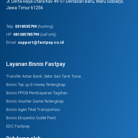
Jl. Delta Raya Utara Kav 49-51 Deltasari Baru, Waru Sidoarjo,
Jawa Timur 61256
Telp:
0318535799
(hunting)
HP:
081385785799
(call only)
Email:
support@fastpay.co.id
Layanan Bisnis Fastpay
Transfer Antar Bank, Setor dan Tarik Tunai
Bisnis Top up E-money Terlengkap
Bisnis PPOB Pembayaran Tagihan
Bisnis Voucher Game Terlengkap
Bisnis Agen Tiket Transportasi
Bisnis Ekspedisi Outlet Point
EDC Fastpay