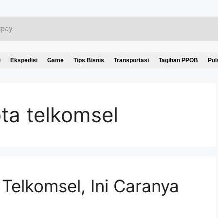
i
Ekspedisi
Game
Tips Bisnis
Transportasi
Tagihan PPOB
Pul
ota telkomsel
Telkomsel, Ini Caranya