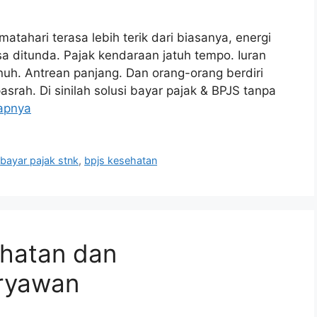
matahari terasa lebih terik dari biasanya, energi
isa ditunda. Pajak kendaraan jatuh tempo. Iuran
nuh. Antrean panjang. Dan orang-orang berdiri
srah. Di sinilah solusi bayar pajak & BPJS tanpa
apnya
,
bayar pajak stnk
,
bpjs kesehatan
hatan dan
ryawan