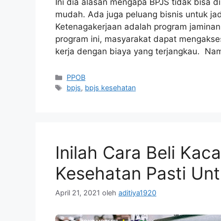
Ini dia alasan mengapa BPJS tidak bisa d
mudah. Ada juga peluang bisnis untuk ja
Ketenagakerjaan adalah program jaminan s
program ini, masyarakat dapat mengakse
kerja dengan biaya yang terjangkau. N
PPOB
bpjs
,
bpjs kesehatan
Inilah Cara Beli Ka
Kesehatan Pasti Un
April 21, 2021
oleh
aditiya1920