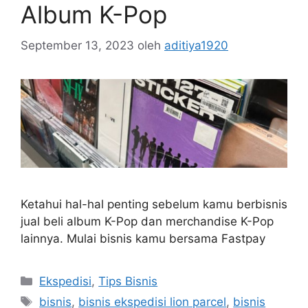
Album K-Pop
September 13, 2023
oleh
aditiya1920
Ketahui hal-hal penting sebelum kamu berbisnis
jual beli album K-Pop dan merchandise K-Pop
lainnya. Mulai bisnis kamu bersama Fastpay
Ekspedisi
,
Tips Bisnis
bisnis
,
bisnis ekspedisi lion parcel
,
bisnis