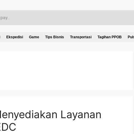
i
Ekspedisi
Game
Tips Bisnis
Transportasi
Tagihan PPOB
Pul
Menyediakan Layanan
 EDC