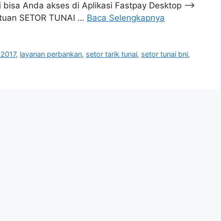
bisa Anda akses di Aplikasi Fastpay Desktop –>
ntuan SETOR TUNAI …
Baca Selengkapnya
 2017
,
layanan perbankan
,
setor tarik tunai
,
setor tunai bni
,