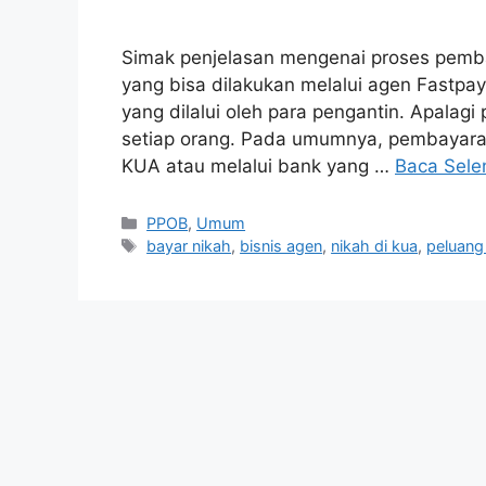
Simak penjelasan mengenai proses pemba
yang bisa dilakukan melalui agen Fastpay
yang dilalui oleh para pengantin. Apala
setiap orang. Pada umumnya, pembayaran
KUA atau melalui bank yang …
Baca Sele
PPOB
,
Umum
bayar nikah
,
bisnis agen
,
nikah di kua
,
peluang 