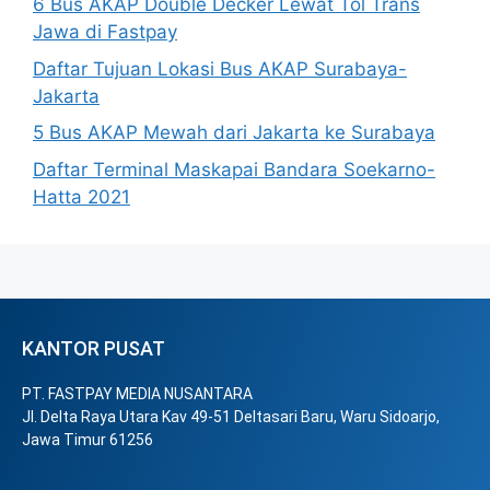
6 Bus AKAP Double Decker Lewat Tol Trans
Jawa di Fastpay
Daftar Tujuan Lokasi Bus AKAP Surabaya-
Jakarta
5 Bus AKAP Mewah dari Jakarta ke Surabaya
Daftar Terminal Maskapai Bandara Soekarno-
Hatta 2021
KANTOR PUSAT
PT. FASTPAY MEDIA NUSANTARA
Jl. Delta Raya Utara Kav 49-51 Deltasari Baru, Waru Sidoarjo,
Jawa Timur 61256