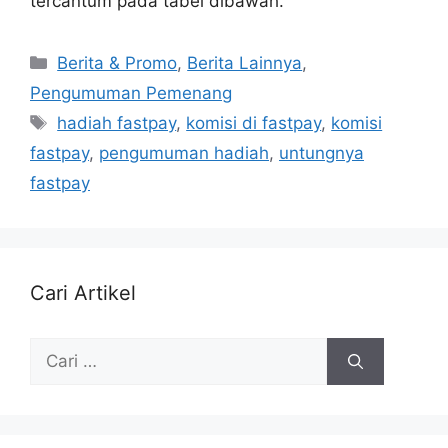
tercantum pada tabel dibawah.
Berita & Promo
,
Berita Lainnya
,
Pengumuman Pemenang
hadiah fastpay
,
komisi di fastpay
,
komisi
fastpay
,
pengumuman hadiah
,
untungnya
fastpay
Cari Artikel