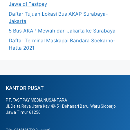
Jawa di Fastpay
Daftar Tujuan Lokasi Bus AKAP Surabaya-
Jakarta
5 Bus AKAP Mewah dari Jakarta ke Surabaya
Daftar Terminal Maskapai Bandara Soekarno-
Hatta 2021
KANTOR PUSAT
PT. FASTPAY MEDIA NUSANTARA
Jl. Delta Raya Utara Kav 49-51 Deltasari Baru, Waru Sidoarjo,
Jawa Timur 61256
Telp:
0318535799
(hunting)