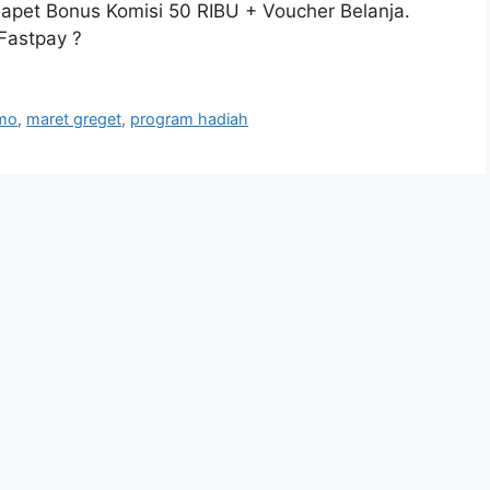
apet Bonus Komisi 50 RIBU + Voucher Belanja.
Fastpay ?
omo
,
maret greget
,
program hadiah