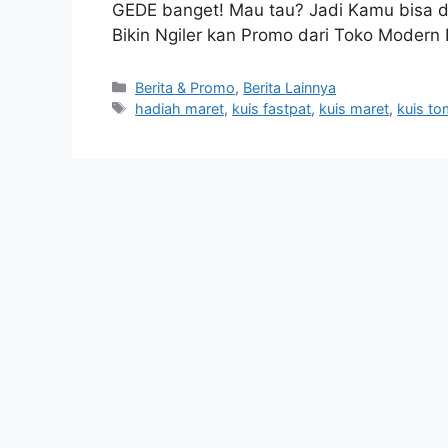
GEDE banget! Mau tau? Jadi Kamu bisa d
Bikin Ngiler kan Promo dari Toko Modern 
Berita & Promo
,
Berita Lainnya
hadiah maret
,
kuis fastpat
,
kuis maret
,
kuis t