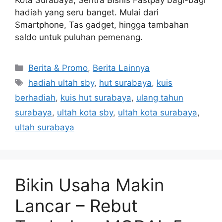
Kota Surabaya, Sentra Bisnis Fastpay bagi-bagi
hadiah yang seru banget. Mulai dari
Smartphone, Tas gadget, hingga tambahan
saldo untuk puluhan pemenang.
Berita & Promo
,
Berita Lainnya
hadiah ultah sby
,
hut surabaya
,
kuis
berhadiah
,
kuis hut surabaya
,
ulang tahun
surabaya
,
ultah kota sby
,
ultah kota surabaya
,
ultah surabaya
Bikin Usaha Makin
Lancar – Rebut