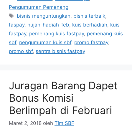
Pengumuman Pemenang
bisnis menguntungkan
,
bisnis terbaik
,
faspay
,
hujan-hadiah-feb
,
kuis berhadiah
,
kuis
fastpay
,
pemenang kuis fastpay
,
pemenang kuis
sbf
,
pengumuman kuis sbf
,
promo fastpay
,
promo sbf
,
sentra bisnis fastpay
Juragan Barang Dapet
Bonus Komisi
Berlimpah di Februari
Maret 2, 2018
oleh
Tim SBF