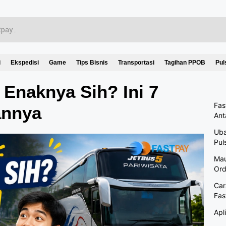
i
Ekspedisi
Game
Tips Bisnis
Transportasi
Tagihan PPOB
Pul
Enaknya Sih? Ini 7
Fas
annya
Ant
Uba
Pul
Mau
Ord
Car
Fas
Apl