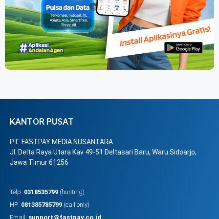
KANTOR PUSAT
PT. FASTPAY MEDIA NUSANTARA
Jl. Delta Raya Utara Kav 49-51 Deltasari Baru, Waru Sidoarjo,
Jawa Timur 61256
Telp:
0318535799
(hunting)
HP:
081385785799
(call only)
Email:
support@fastpay.co.id