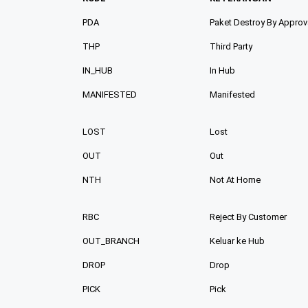
PDA
Paket Destroy By Approv
THP
Third Party
IN_HUB
In Hub
MANIFESTED
Manifested
LOST
Lost
OUT
Out
NTH
Not At Home
RBC
Reject By Customer
OUT_BRANCH
Keluar ke Hub
DROP
Drop
PICK
Pick