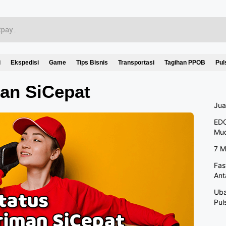
i
Ekspedisi
Game
Tips Bisnis
Transportasi
Tagihan PPOB
Pul
man SiCepat
Jua
EDC
Mu
7 M
Fas
Ant
Uba
Pul