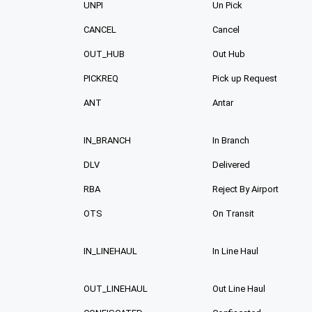
UNPI
Un Pick
CANCEL
Cancel
OUT_HUB
Out Hub
PICKREQ
Pick up Request
ANT
Antar
IN_BRANCH
In Branch
DLV
Delivered
RBA
Reject By Airport
OTS
On Transit
IN_LINEHAUL
In Line Haul
OUT_LINEHAUL
Out Line Haul