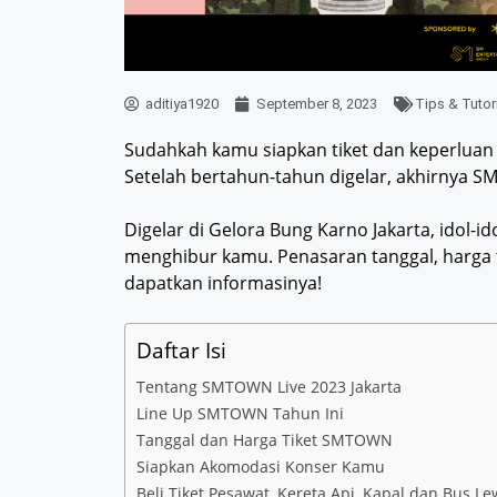
aditiya1920
September 8, 2023
Tips & Tutor
Sudahkah kamu siapkan tiket dan keperluan 
Setelah bertahun-tahun digelar, akhirnya S
Digelar di Gelora Bung Karno Jakarta, idol-
menghibur kamu. Penasaran tanggal, harga ti
dapatkan informasinya!
Daftar Isi
Tentang SMTOWN Live 2023 Jakarta
Line Up SMTOWN Tahun Ini
Tanggal dan Harga Tiket SMTOWN
Siapkan Akomodasi Konser Kamu
Beli Tiket Pesawat, Kereta Api, Kapal dan Bus Le