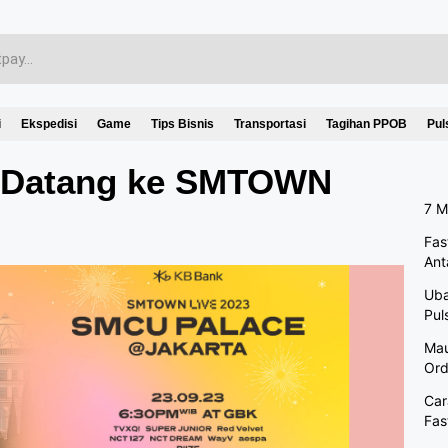
i
Ekspedisi
Game
Tips Bisnis
Transportasi
Tagihan PPOB
Pul
k Datang ke SMTOWN
7 M
Fas
Ant
Uba
Pul
Mau
Ord
Car
Fas