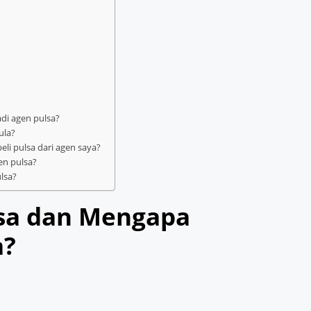
di agen pulsa?
ula?
i pulsa dari agen saya?
en pulsa?
ulsa?
lsa dan Mengapa
a?