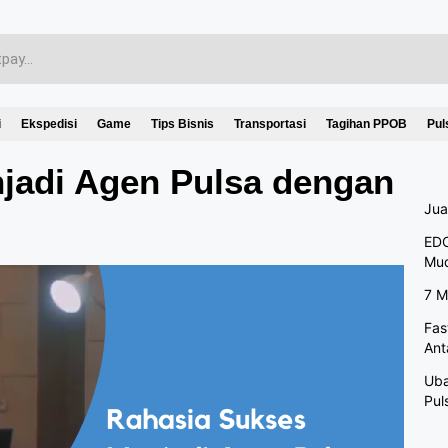
i
Ekspedisi
Game
Tips Bisnis
Transportasi
Tagihan PPOB
Pul
jadi Agen Pulsa dengan
Jua
EDC
Mu
7 M
Fas
Ant
Uba
Pul