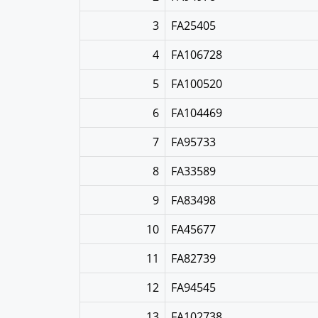
3
FA25405
4
FA106728
5
FA100520
6
FA104469
7
FA95733
8
FA33589
9
FA83498
10
FA45677
11
FA82739
12
FA94545
13
FA102738