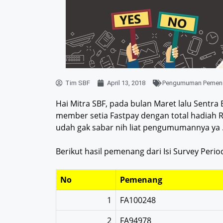
Tim SBF
April 13, 2018
Pengumuman Pemen
Hai Mitra SBF, pada bulan Maret lalu Sentr
member setia Fastpay dengan total hadiah Rp.
udah gak sabar nih liat pengumumannya ya
Berikut hasil pemenang dari Isi Survey Perio
No
Pemenang
1
FA100248
2
FA94978