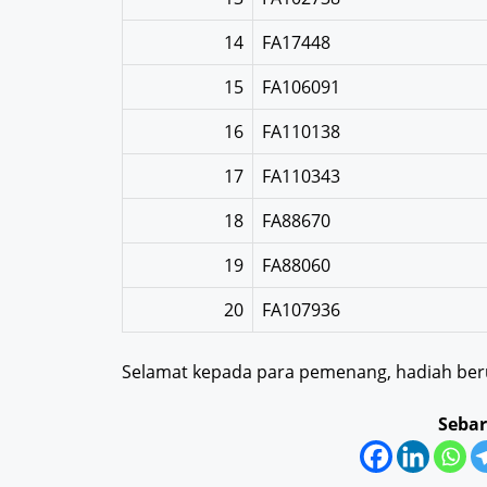
14
FA17448
15
FA106091
16
FA110138
17
FA110343
18
FA88670
19
FA88060
20
FA107936
Selamat kepada para pemenang, hadiah beru
Sebar