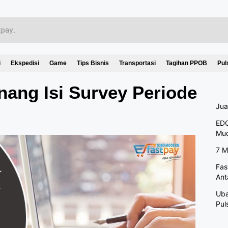
i
Ekspedisi
Game
Tips Bisnis
Transportasi
Tagihan PPOB
Pul
ng Isi Survey Periode
Jua
EDC
Mu
7 M
Fas
Ant
Uba
Pul