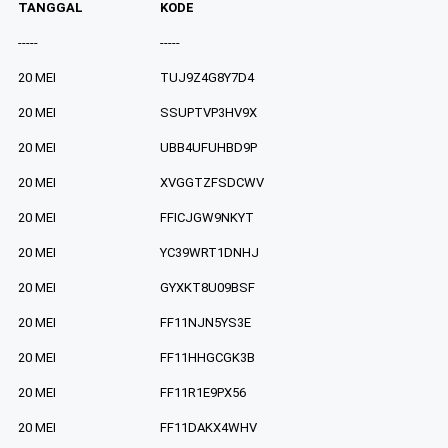
TANGGAL
KODE
-----
-----
20 MEI
TUJ9Z4G8Y7D4
20 MEI
SSUPTVP3HV9X
20 MEI
UBB4UFUHBD9P
20 MEI
XVGGTZFSDCWV
20 MEI
FFICJGW9NKYT
20 MEI
YC39WRT1DNHJ
20 MEI
GYXKT8U09BSF
20 MEI
FF11NJN5YS3E
20 MEI
FF11HHGCGK3B
20 MEI
FF11R1E9PX56
20 MEI
FF11DAKX4WHV