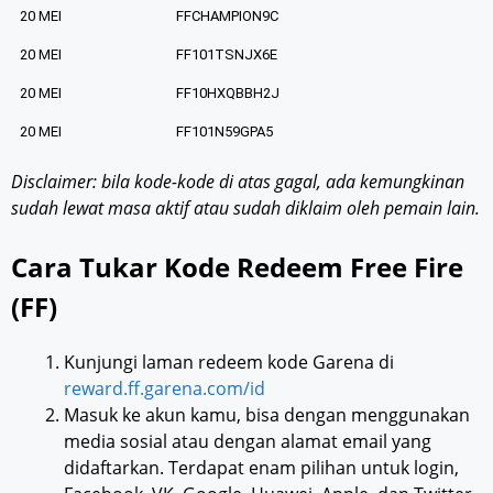
20 MEI
FFCHAMPION9C
20 MEI
FF101TSNJX6E
20 MEI
FF10HXQBBH2J
20 MEI
FF101N59GPA5
Disclaimer: bila kode-kode di atas gagal, ada kemungkinan
sudah lewat masa aktif atau sudah diklaim oleh pemain lain.
Cara Tukar Kode Redeem Free Fire
(FF)
Kunjungi laman redeem kode Garena di
reward.ff.garena.com/id
Masuk ke akun kamu, bisa dengan menggunakan
media sosial atau dengan alamat email yang
didaftarkan. Terdapat enam pilihan untuk login,