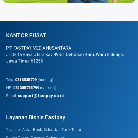
KANTOR PUSAT
PT. FASTPAY MEDIA NUSANTARA
Jl. Delta Raya Utara Kav 49-51 Deltasari Baru, Waru Sidoarjo,
Jawa Timur 61256
Telp:
0318535799
(hunting)
HP:
081385785799
(call only)
Email:
support@fastpay.co.id
Layanan Bisnis Fastpay
Transfer Antar Bank, Setor dan Tarik Tunai
Bisnis Top up E-money Terlengkap