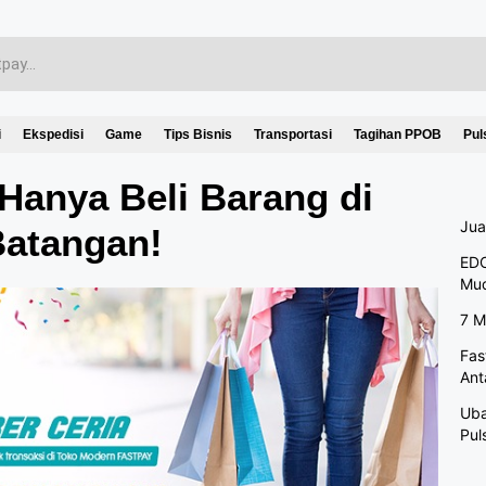
i
Ekspedisi
Game
Tips Bisnis
Transportasi
Tagihan PPOB
Pul
Hanya Beli Barang di
Jua
atangan!
EDC
Mu
7 M
Fas
Ant
Uba
Pul