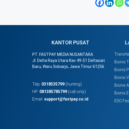
KANTOR PUSAT
L
Transfer
PT. FASTPAY MEDIA NUSANTARA
Jl. Delta Raya Utara Kav 49-51 Deltasari
Bisnis 
Baru, Waru Sidoarjo, Jawa Timur 61256
Bisnis 
Bisnis 
Telp:
0318535799
(hunting)
Bisnis 
HP:
081385785799
(call only)
Bisnis E
Email:
support@fastpay.co.id
EDC Fas