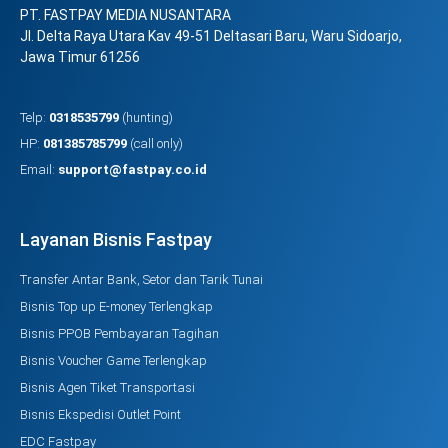
PT. FASTPAY MEDIA NUSANTARA
Jl. Delta Raya Utara Kav 49-51 Deltasari Baru, Waru Sidoarjo,
Jawa Timur 61256
Telp:
0318535799
(hunting)
HP:
081385785799
(call only)
Email:
support@fastpay.co.id
Layanan Bisnis Fastpay
Transfer Antar Bank, Setor dan Tarik Tunai
Bisnis Top up E-money Terlengkap
Bisnis PPOB Pembayaran Tagihan
Bisnis Voucher Game Terlengkap
Bisnis Agen Tiket Transportasi
Bisnis Ekspedisi Outlet Point
EDC Fastpay