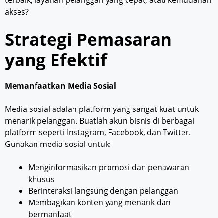
terbaik, layanan pelanggan yang cepat, atau kemudahan
akses?
Strategi Pemasaran
yang Efektif
Memanfaatkan Media Sosial
Media sosial adalah platform yang sangat kuat untuk
menarik pelanggan. Buatlah akun bisnis di berbagai
platform seperti Instagram, Facebook, dan Twitter.
Gunakan media sosial untuk:
Menginformasikan promosi dan penawaran
khusus
Berinteraksi langsung dengan pelanggan
Membagikan konten yang menarik dan
bermanfaat