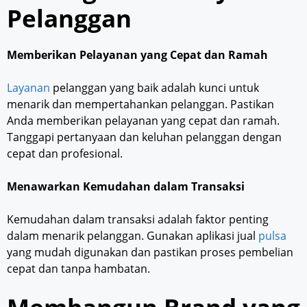
Pelanggan
Memberikan Pelayanan yang Cepat dan Ramah
Layanan
pelanggan yang baik adalah kunci untuk
menarik dan mempertahankan pelanggan. Pastikan
Anda memberikan pelayanan yang cepat dan ramah.
Tanggapi pertanyaan dan keluhan pelanggan dengan
cepat dan profesional.
Menawarkan Kemudahan dalam Transaksi
Kemudahan dalam transaksi adalah faktor penting
dalam menarik pelanggan. Gunakan aplikasi jual
pulsa
yang mudah digunakan dan pastikan proses pembelian
cepat dan tanpa hambatan.