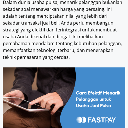
Dalam dunia usaha pulsa, menarik pelanggan bukanlah
sekadar soal menawarkan harga yang bersaing. Ini
adalah tentang menciptakan nilai yang lebih dari
sekadar transaksi jual beli. Anda perlu membangun
strategi yang efektif dan terintegrasi untuk membuat
usaha Anda dikenal dan diingat. Ini melibatkan
pemahaman mendalam tentang kebutuhan pelanggan,
memanfaatkan teknologi terbaru, dan menerapkan
teknik pemasaran yang cerdas.