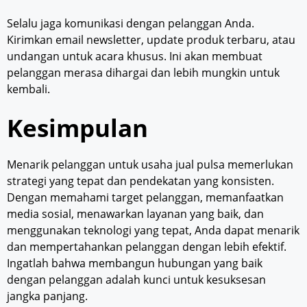
Selalu jaga komunikasi dengan pelanggan Anda.
Kirimkan email newsletter, update produk terbaru, atau
undangan untuk acara khusus. Ini akan membuat
pelanggan merasa dihargai dan lebih mungkin untuk
kembali.
Kesimpulan
Menarik pelanggan untuk usaha jual pulsa memerlukan
strategi yang tepat dan pendekatan yang konsisten.
Dengan memahami target pelanggan, memanfaatkan
media sosial, menawarkan layanan yang baik, dan
menggunakan teknologi yang tepat, Anda dapat menarik
dan mempertahankan pelanggan dengan lebih efektif.
Ingatlah bahwa membangun hubungan yang baik
dengan pelanggan adalah kunci untuk kesuksesan
jangka panjang.