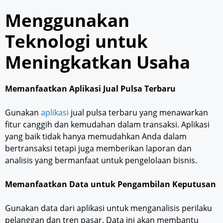
Menggunakan
Teknologi untuk
Meningkatkan Usaha
Memanfaatkan Aplikasi Jual Pulsa Terbaru
Gunakan
aplikasi
jual pulsa terbaru yang menawarkan
fitur canggih dan kemudahan dalam transaksi. Aplikasi
yang baik tidak hanya memudahkan Anda dalam
bertransaksi tetapi juga memberikan laporan dan
analisis yang bermanfaat untuk pengelolaan bisnis.
Memanfaatkan Data untuk Pengambilan Keputusan
Gunakan data dari aplikasi untuk menganalisis perilaku
pelanggan dan tren pasar. Data ini akan membantu