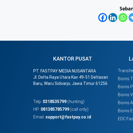
Sebar
KANTOR PUSAT
L
Transfer
PT. FASTPAY MEDIA NUSANTARA
Jl. Delta Raya Utara Kav 49-51 Deltasari
Bisnis 
Baru, Waru Sidoarjo, Jawa Timur 61256
Bisnis 
Bisnis 
Telp:
0318535799
(hunting)
Bisnis 
HP:
081385785799
(call only)
Bisnis E
Email:
support@fastpay.co.id
EDC Fas