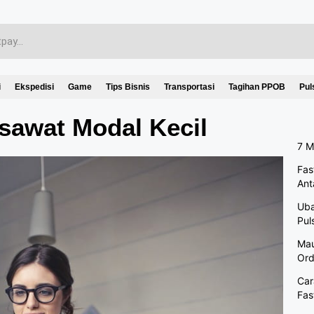
i
Ekspedisi
Game
Tips Bisnis
Transportasi
Tagihan PPOB
Pul
esawat Modal Kecil
7 M
Fas
Ant
Uba
Pul
Mau
Ord
Car
Fas