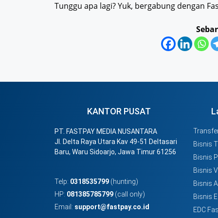
Tunggu apa lagi? Yuk, bergabung dengan Fa
Sebar
KANTOR PUSAT
L
Transfer
PT. FASTPAY MEDIA NUSANTARA
Jl. Delta Raya Utara Kav 49-51 Deltasari
Bisnis 
Baru, Waru Sidoarjo, Jawa Timur 61256
Bisnis 
Bisnis 
Telp:
0318535799
(hunting)
Bisnis 
HP:
081385785799
(call only)
Bisnis E
Email:
support@fastpay.co.id
EDC Fas