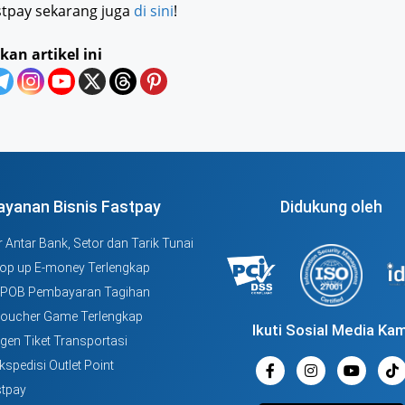
stpay sekarang juga
di sini
!
kan artikel ini
ayanan Bisnis Fastpay
Didukung oleh
 Antar Bank, Setor dan Tarik Tunai
Top up E-money Terlengkap
PPOB Pembayaran Tagihan
Voucher Game Terlengkap
Ikuti Sosial Media Kam
Agen Tiket Transportasi
kspedisi Outlet Point
tpay