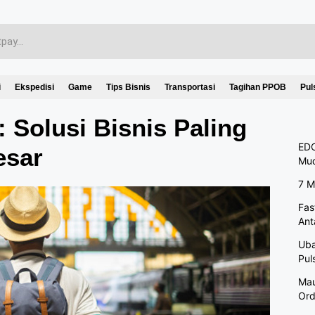
i
Ekspedisi
Game
Tips Bisnis
Transportasi
Tagihan PPOB
Pul
: Solusi Bisnis Paling
EDC
esar
Mu
7 M
Fas
Ant
Uba
Pul
Mau
Ord