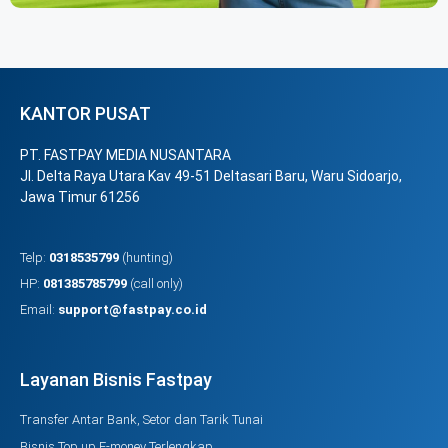
KANTOR PUSAT
PT. FASTPAY MEDIA NUSANTARA
Jl. Delta Raya Utara Kav 49-51 Deltasari Baru, Waru Sidoarjo,
Jawa Timur 61256
Telp:
0318535799
(hunting)
HP:
081385785799
(call only)
Email:
support@fastpay.co.id
Layanan Bisnis Fastpay
Transfer Antar Bank, Setor dan Tarik Tunai
Bisnis Top up E-money Terlengkap