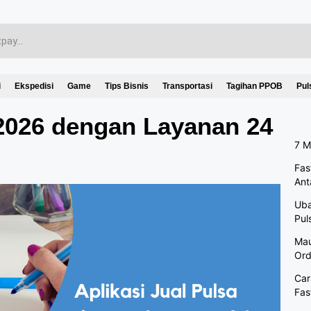
i
Ekspedisi
Game
Tips Bisnis
Transportasi
Tagihan PPOB
Pul
 2026 dengan Layanan 24
7 M
Fas
Ant
Uba
Pul
Mau
Ord
Car
Fas