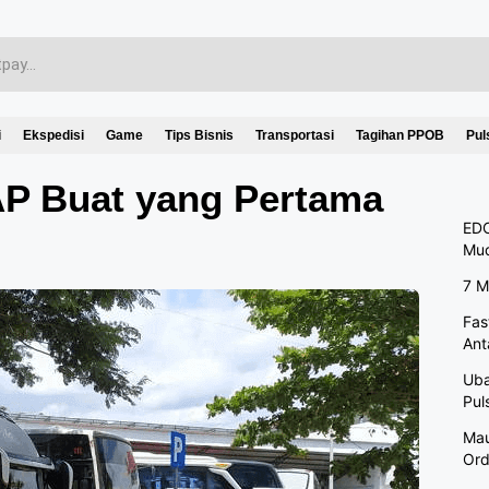
i
Ekspedisi
Game
Tips Bisnis
Transportasi
Tagihan PPOB
Pul
AP Buat yang Pertama
EDC
Mu
7 M
Fas
Ant
Uba
Pul
Mau
Ord