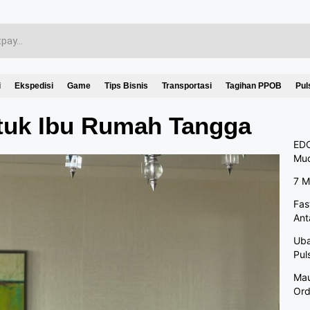
i
Ekspedisi
Game
Tips Bisnis
Transportasi
Tagihan PPOB
Pul
ntuk Ibu Rumah Tangga
EDC
Mu
7 M
Fas
Ant
Uba
Pul
Mau
Ord