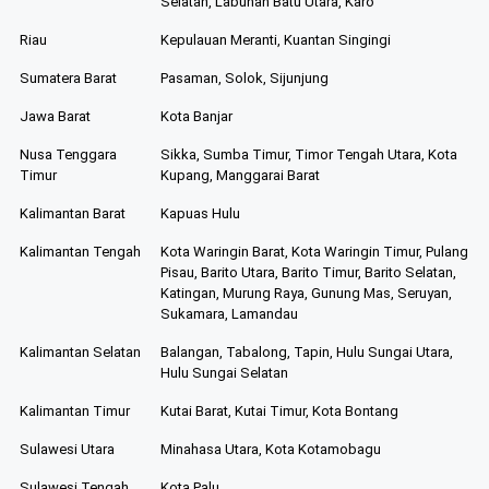
Selatan, Labuhan Batu Utara, Karo
Riau
Kepulauan Meranti, Kuantan Singingi
Sumatera Barat
Pasaman, Solok, Sijunjung
Jawa Barat
Kota Banjar
Nusa Tenggara
Sikka, Sumba Timur, Timor Tengah Utara, Kota
Timur
Kupang, Manggarai Barat
Kalimantan Barat
Kapuas Hulu
Kalimantan Tengah
Kota Waringin Barat, Kota Waringin Timur, Pulang
Pisau, Barito Utara, Barito Timur, Barito Selatan,
Katingan, Murung Raya, Gunung Mas, Seruyan,
Sukamara, Lamandau
Kalimantan Selatan
Balangan, Tabalong, Tapin, Hulu Sungai Utara,
Hulu Sungai Selatan
Kalimantan Timur
Kutai Barat, Kutai Timur, Kota Bontang
Sulawesi Utara
Minahasa Utara, Kota Kotamobagu
Sulawesi Tengah
Kota Palu