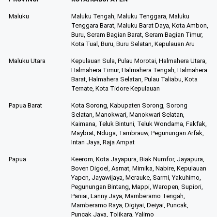
Maluku
Maluku Tengah, Maluku Tenggara, Maluku
Tenggara Barat, Maluku Barat Daya, Kota Ambon,
Buru, Seram Bagian Barat, Seram Bagian Timur,
Kota Tual, Buru, Buru Selatan, Kepulauan Aru
Maluku Utara
Kepulauan Sula, Pulau Morotai, Halmahera Utara,
Halmahera Timur, Halmahera Tengah, Halmahera
Barat, Halmahera Selatan, Pulau Taliabu, Kota
Ternate, Kota Tidore Kepulauan
Papua Barat
Kota Sorong, Kabupaten Sorong, Sorong
Selatan, Manokwari, Manokwari Selatan,
Kaimana, Teluk Bintuni, Teluk Wondama, Fakfak,
Maybrat, Nduga, Tambrauw, Pegunungan Arfak,
Intan Jaya, Raja Ampat
Papua
Keerom, Kota Jayapura, Biak Numfor, Jayapura,
Boven Digoel, Asmat, Mimika, Nabire, Kepulauan
Yapen, Jayawijaya, Merauke, Sarmi, Yakuhimo,
Pegunungan Bintang, Mappi, Waropen, Supiori,
Paniai, Lanny Jaya, Mamberamo Tengah,
Mamberamo Raya, Digiyai, Deiyai, Puncak,
Puncak Jaya, Tolikara, Yalimo