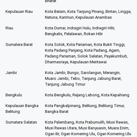
Bharat
Kepulauan Riau
Kota Batam, Kota Tanjung Pinang, Bintan, Lingga,
Natuna, Karimun, Kepulauan Anambas
Riau
Kota Dumai, Indragiri Hulu, Indragiri Hilir,
Bengkalis, Pelalawan, Rokan Hilir
Sumatera Barat
Kota Solok, Kota Pariaman, Kota Bukit Tinggi,
Kota Padang Panjang, Kota Padang, Agam,
Padang Pariaman, Solok Selatan, Payakumbuh,
Dharmasraya, Kepulauan Mentawai
Jambi
Kota Jambi, Bungo, Sarolangun, Merangin,
Muaro Jambi, Tebo, Tanjung Jabung Barat,
Tanjung Jabung Timur
Bengkulu
Kota Bengkulu, Rejang Lebong, Kota Kepahiang
Kepulauan Bangka
Kota Pangkalpinang, Belitung, Belitung Timur,
Belitung
Bangka Barat
Sumatera Selatan
Kota Palembang, Kota Prabumulih, Musi Rawas,
Musi Rawas Utara, Musi Banyuasin, Muara Enim,
Ogan Ilir, Ogan Komering Ulu, Ogan Komering Ulu